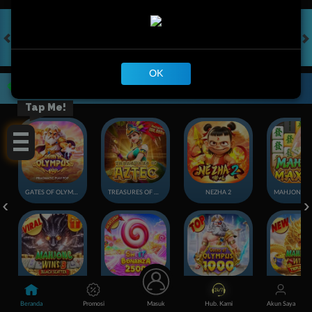
HOT GAMES
SLOTS
LIVE CASINO
RACE
TOGEL
OL
OK
Game Populer
Tap Me!
GATES OF OLYMPUS POP
TREASURES OF AZTEC
NEZHA 2
MAHJONG WINS 3 – BLACK SCATTER
SWEET BONANZA 2500
GATES OF OLYMPUS 1000
Beranda
Promosi
Masuk
Hub. Kami
Akun Saya