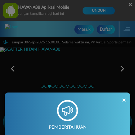
×
HAVANA88 Aplikasi Mobile
UNDUH
Jangan tampilkan lagi hari ini
Masuk
Daftar
15.00.00 sampai 30-Sep-2026 15.00.00. Selama waktu ini, PP Virtual Sports permain
×
JACKPOT
PLAY
IDR
12,686,408,550
PEMBERITAHUAN